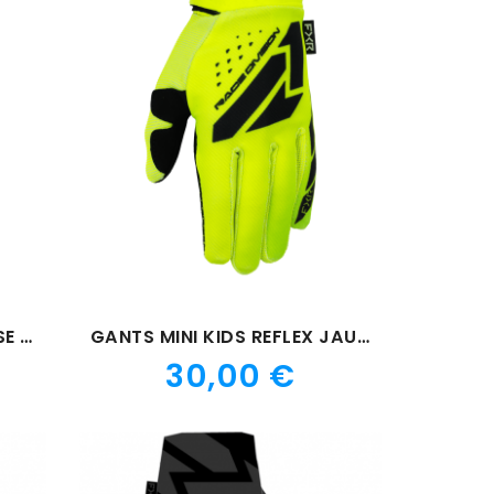
GANTS ENFANT REFLEX ROSE 26
GANTS MINI KIDS REFLEX JAUNE 26
Prix
30,00 €