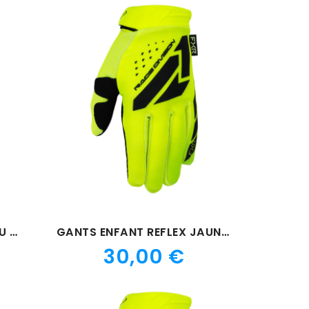
GANTS ENFANT REFLEX BLEU 26
GANTS ENFANT REFLEX JAUNE 26
Prix
30,00 €