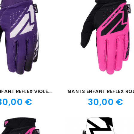
GANTS ENFANT REFLEX VIOLET 26
Prix
Prix
30,00 €
30,00 €