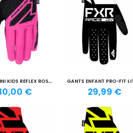
GANTS MINI KIDS REFLEX ROSE 26
Prix
Prix
30,00 €
29,99 €