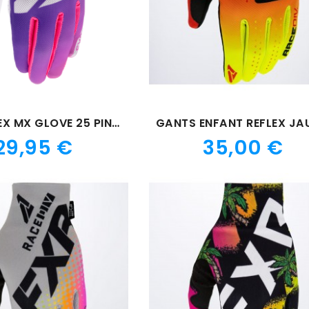
YTH REFLEX MX GLOVE 25 PINK/PURP
Prix
Prix
29,95 €
35,00 €