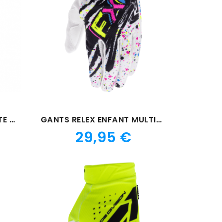
GANTS ENFANT PRO-FIT LITE JAUNE
GANTS RELEX ENFANT MULTICOLORE
Prix
29,95 €