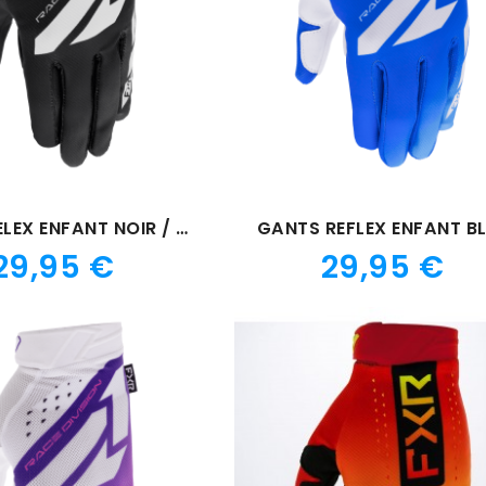
GANTS RELEX ENFANT NOIR / BLANC
GANTS REFLEX ENFANT B
Prix
Prix
29,95 €
29,95 €