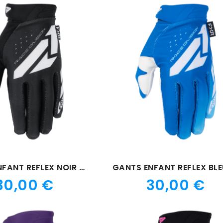
GANTS ENFANT REFLEX NOIR 26
Prix
Prix
30,00 €
30,00 €