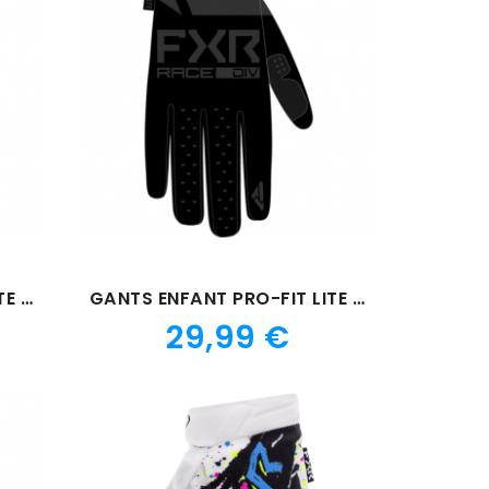
GANTS ENFANT PRO-FIT LITE NOIR/BLANC
GANTS ENFANT PRO-FIT LITE NOIR 23
Prix
29,99 €