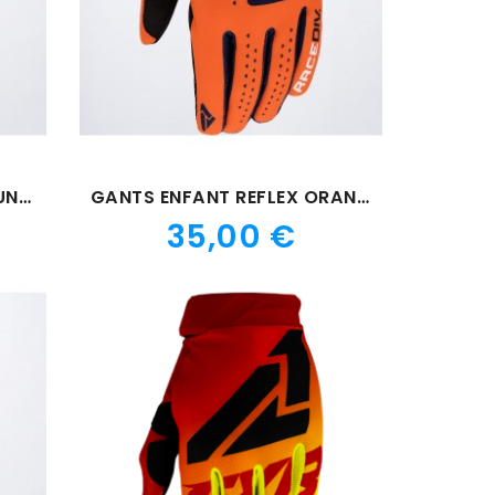
GANTS ENFANT REFLEX JAUNE FLUO
GANTS ENFANT REFLEX ORANGE
Prix
35,00 €