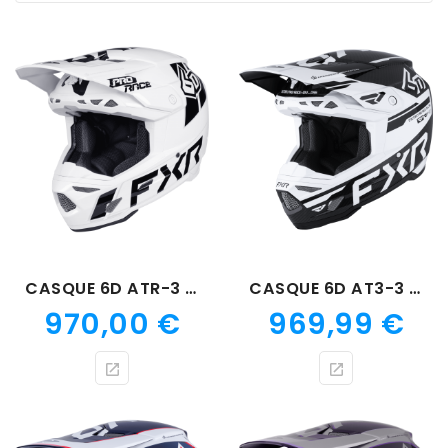
CASQUE 6D ATR-3 CHECKER
CASQUE 6D AT3-3 FIM NOIR/BLANC
Prix
Prix
970,00 €
969,99 €