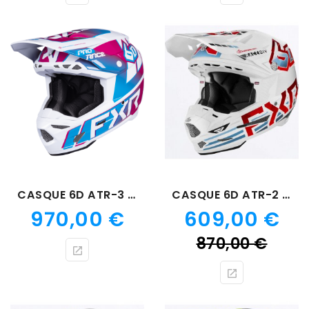
CASQUE 6D ATR-3 RAZZ
CASQUE 6D ATR-2 GLACIER
Prix
Prix
970,00 €
609,00 €
Prix
870,00 €
de
bas