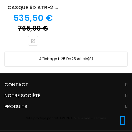
CASQUE 6D ATR-2 RACE ARGENT
Prix
535,50 €
Prix
765,00 €
de
base
Affichage 1-25 De 25 Article(s)
CONTACT
NOTRE SOCIÉTÉ
PRODUITS
Site protégé par reCAPTCHA.
Vie Privée
-
Termes