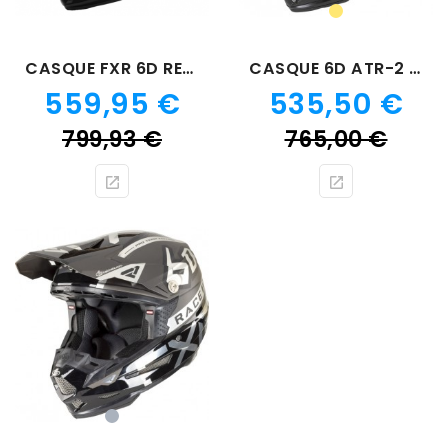
GOLD
CASQUE FXR 6D REDLINE
CASQUE 6D ATR-2 RACE GOLD
Prix
Prix
559,95 €
535,50 €
Prix
Prix
799,93 €
765,00 €
de
de
base
bas
Gris