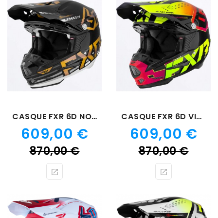
CASQUE FXR 6D NOIR BLANC GOLD
CASQUE FXR 6D VIVID
Prix
Prix
609,00 €
609,00 €
Prix
Prix
870,00 €
870,00 €
de
de
base
bas