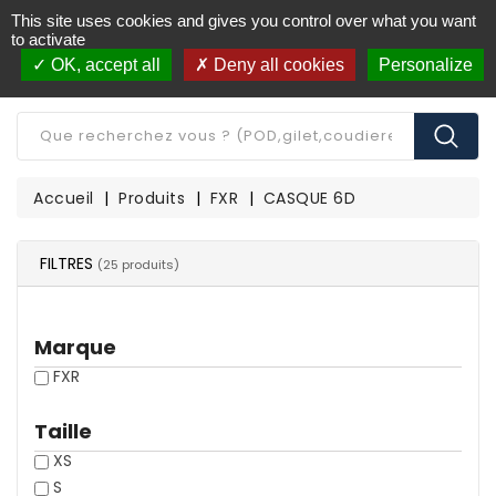
This site uses cookies and gives you control over what you want
Livraison offerte à partir de 250€ d'achat
(*)
to activate
OK, accept all
Deny all cookies
Personalize
CATÉGORIE
Accueil
Produits
FXR
CASQUE 6D
FILTRES
(25 produits)
Marque
FXR
Taille
XS
S