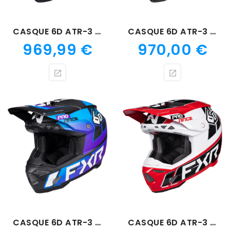
CASQUE 6D ATR-3 NOIR PRIME
CASQUE 6D ATR-3 NOIR TEXAS TEA
Prix
Prix
969,99 €
970,00 €
CASQUE 6D ATR-3 AURORA
CASQUE 6D ATR-3 CAYENNE