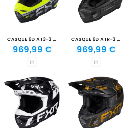
CASQUE 6D AT3-3 FIM JAUNE/NOIR
CASQUE 6D ATR-3 NOIR CARBONE
Prix
Prix
969,99 €
969,99 €