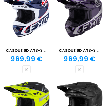
CASQUE 6D AT3-3 FIM BLEU FONCE
CASQUE 6D AT3-3 FIM GRIS/VIOLET
Prix
Prix
969,99 €
969,99 €