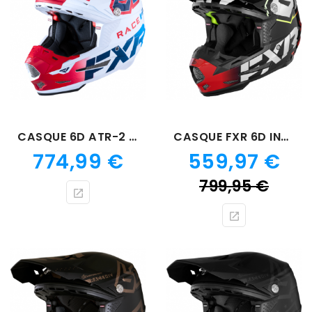
CASQUE 6D ATR-2 RACE DIV PATRIOT
CASQUE FXR 6D INFERNO
Prix
Prix
774,99 €
559,97 €
Prix
799,95 €
de
bas