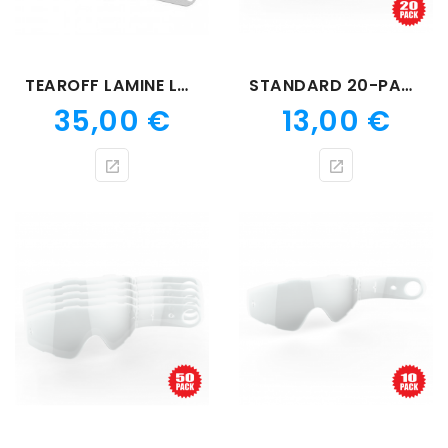
TEAROFF LAMINE LUCID PACK28
STANDARD 20-PACK TEAROFF FLATOUT
Prix
Prix
35,00 €
13,00 €