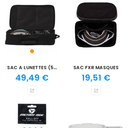
Orange
SAC A LUNETTES (5 MASQUES)
SAC FXR MASQUES
Prix
Prix
49,49 €
19,51 €