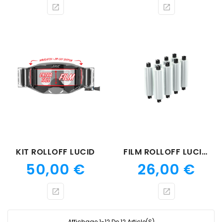
KIT ROLLOFF LUCID
FILM ROLLOFF LUCID PACK 8
Prix
Prix
50,00 €
26,00 €
Affichage 1-12 De 12 Article(s)