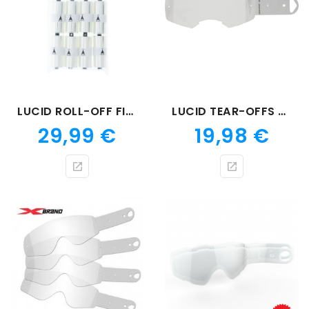
LUCID ROLL-OFF FILM 22 CL
LUCID TEAR-OFFS 22 CLEAR
Prix
Prix
29,99 €
19,98 €