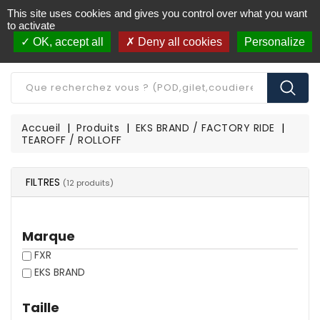
This site uses cookies and gives you control over what you want
Livraison offerte à partir de 250€ d'achat
(*)
to activate
OK, accept all
Deny all cookies
Personalize
CATÉGORIE
Accueil
Produits
EKS BRAND / FACTORY RIDE
TEAROFF / ROLLOFF
FILTRES
(12 produits)
Marque
FXR
EKS BRAND
Taille