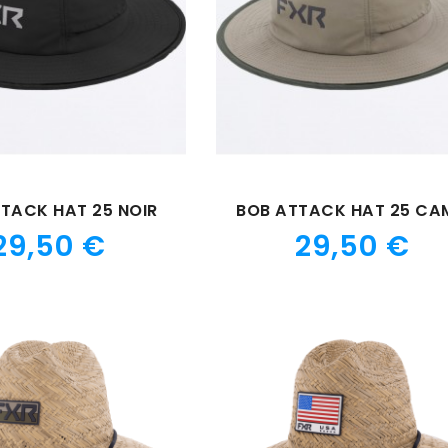
TACK HAT 25 NOIR
BOB ATTACK HAT 25 CA
Prix
Prix
29,50 €
29,50 €