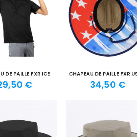
 DE PAILLE FXR ICE
Prix
Prix
29,50 €
34,50 €