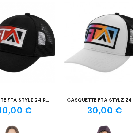
CASQUETTE FTA STYLZ 24 ROUGE
Prix
Prix
30,00 €
30,00 €