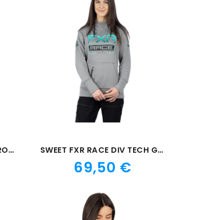
SWEET FXR PODIUM TECH ROUGE
SWEET FXR RACE DIV TECH GRIS
Prix
69,50 €