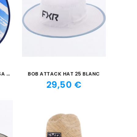
CHAPEAU DE PAILLE FXR USA 24
BOB ATTACK HAT 25 BLANC
Prix
29,50 €