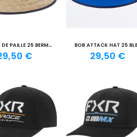
CHAPEAU DE PAILLE 25 BERMUDA
BOB ATTACK HAT 25 BL
Prix
Prix
29,50 €
29,50 €