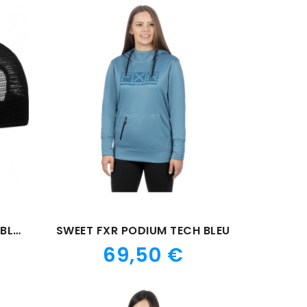
CASQUETTE FTA STYLZ 24 BLANCHE
SWEET FXR PODIUM TECH BLEU
Prix
69,50 €