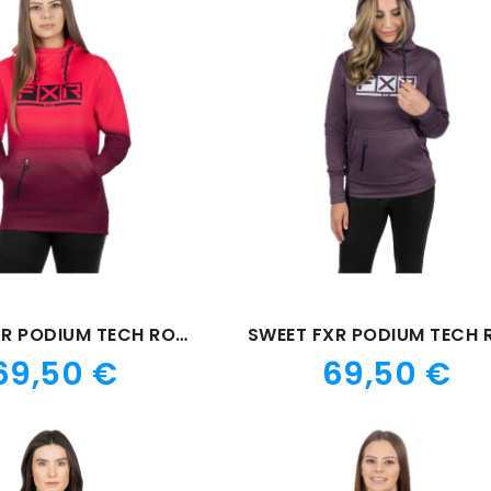
SWEET FXR PODIUM TECH ROSE
Prix
Prix
69,50 €
69,50 €