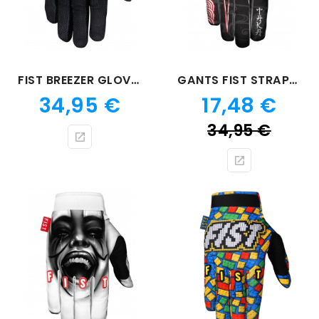
FIST BREEZER GLOVE GYPSY
GANTS FIST STRAPPED TAKA STORM
Prix
Prix
34,95 €
17,48 €
Prix
34,95 €
de
bas