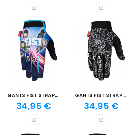
GANTS FIST STRAPPED FISTNITE????
GANTS FIST STRAPPED G.O.A.T
Prix
Prix
34,95 €
34,95 €