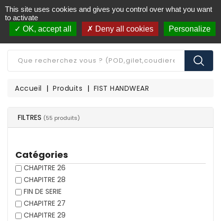
This site uses cookies and gives you control over what you want
Livraison offerte à partir de 250€ d'achat
(*)
to activate
OK, accept all
Deny all cookies
Personalize
CATÉGORIE
Accueil
Produits
FIST HANDWEAR
FILTRES
(55 produits)
Catégories
CHAPITRE 26
CHAPITRE 28
FIN DE SERIE
CHAPITRE 27
CHAPITRE 29