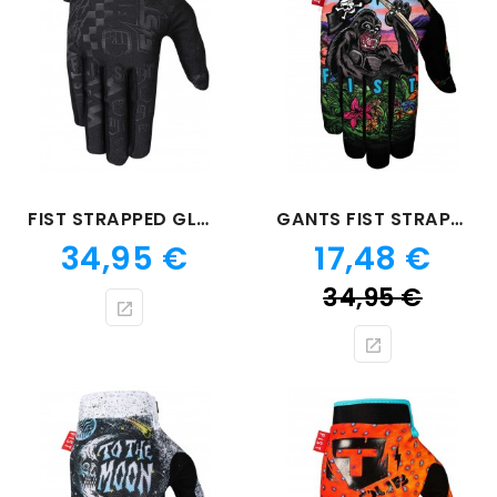
FIST STRAPPED GLOVE SMASH FORTH
GANTS FIST STRAPPED TENICO GORIL
Prix
Prix
34,95 €
17,48 €
Prix
34,95 €
de
bas