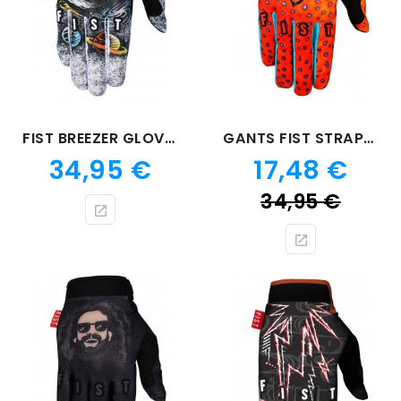
FIST BREEZER GLOVE COREY CREED TO THE MOON
GANTS FIST STRAPPED TDUB FLUPPIN
Prix
Prix
34,95 €
17,48 €
Prix
34,95 €
de
bas