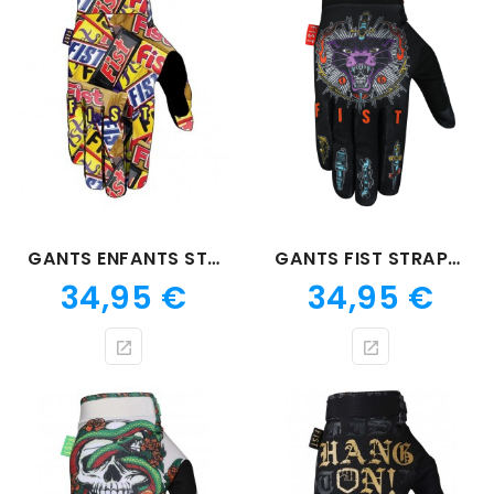
GANTS ENFANTS STRAPPED CHOCKIES
GANTS FIST STRAPPED GREG LUTZKA
Prix
Prix
34,95 €
34,95 €