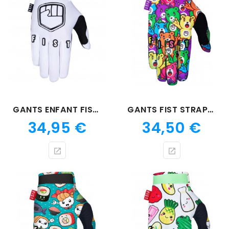
GANTS ENFANT FIST PANDA
GANTS FIST STRAPPED YEAH BEARS
Prix
Prix
34,95 €
34,50 €