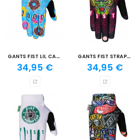
Rose
GANTS FIST LIL CAROLINE BUCHANAN
GANTS FIST STRAPPED FURY
Prix
Prix
34,95 €
34,95 €