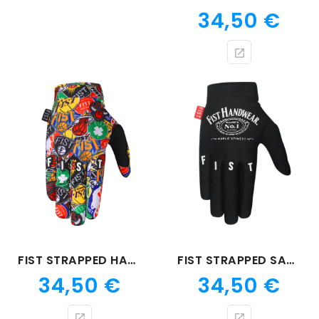
Prix
34,50 €
FIST STRAPPED HART COURT
FIST STRAPPED SAM HILL GOOD
Prix
Prix
34,50 €
34,50 €