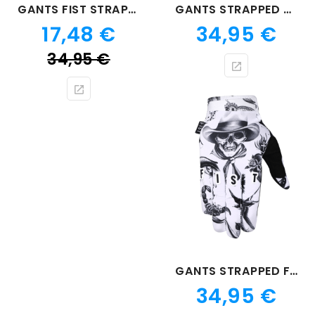
GANTS FIST STRAPPED FRENCH TLD
GANTS STRAPPED CHOCKIES
Prix
Prix
17,48 €
34,95 €
Prix
34,95 €
de
base
GANTS STRAPPED FLASH
Prix
34,95 €