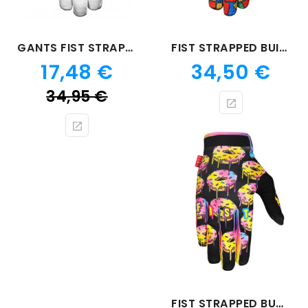
GANTS FIST STRAPPED CREED NO RISK
FIST STRAPPED BUILD
Prix
Prix
17,48 €
34,50 €
Prix
34,95 €
de
base
FIST STRAPPED BUCHANAN