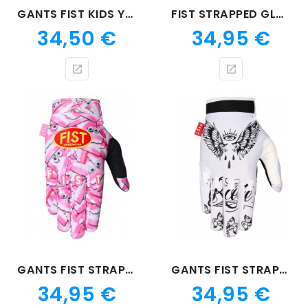
GANTS FIST KIDS YEAH BEARS
FIST STRAPPED GLOVE FLAMINGO ATTACK
Prix
Prix
34,50 €
34,95 €
GANTS FIST STRAPPED TOOTH HURTY
GANTS FIST STRAPPED FLYING
Prix
Prix
34,95 €
34,95 €