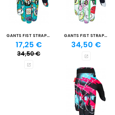
GANTS FIST STRAPPED SAYA SAKAKIBARA SUSHI POWER
GANTS FIST STRAPPED INDY CARMODY SWEET TREATS
Prix
Prix
17,25 €
34,50 €
Prix
34,50 €
de
base