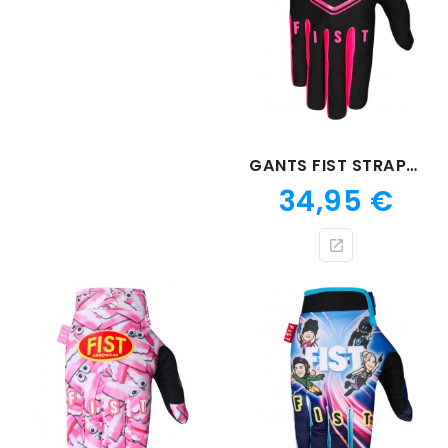
GANTS FIST STRAPPED FLUO ROSE
Prix
34,95 €