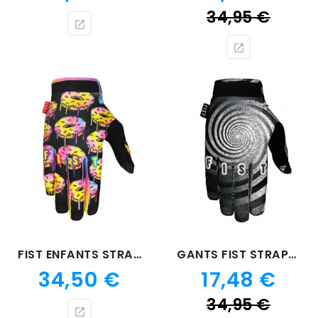
Prix
34,95 €
de
bas
FIST ENFANTS STRAPPED BUCHANAN
GANTS FIST STRAPPED SPIRALING
Prix
Prix
34,50 €
17,48 €
Prix
34,95 €