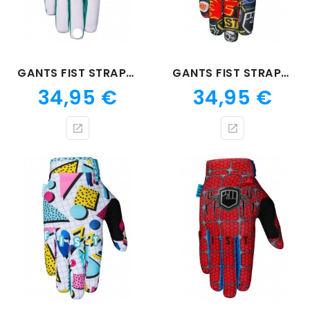
Blanc
GANTS FIST STRAPPED ROASTED
GANTS FIST STRAPPED ICEY
Prix
Prix
34,95 €
34,95 €