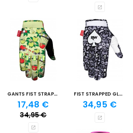
de
bas
GANTS FIST STRAPPED SHEENY APPLES
FIST STRAPPED GLOVE R-WILLY ACE
Prix
Prix
17,48 €
34,95 €
Prix
34,95 €
de