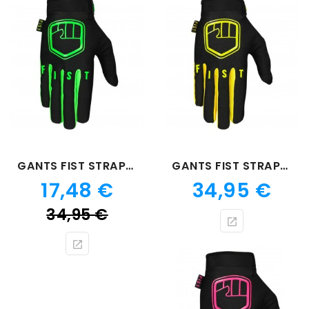
GANTS FIST STRAPPED FLUO VERT
GANTS FIST STRAPPED FLUO JAUNE
Prix
Prix
17,48 €
34,95 €
Prix
34,95 €
de
base