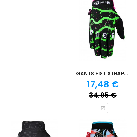
base
GANTS FIST STRAPPED RIDE HIGH
Prix
17,48 €
Prix
34,95 €
de
bas