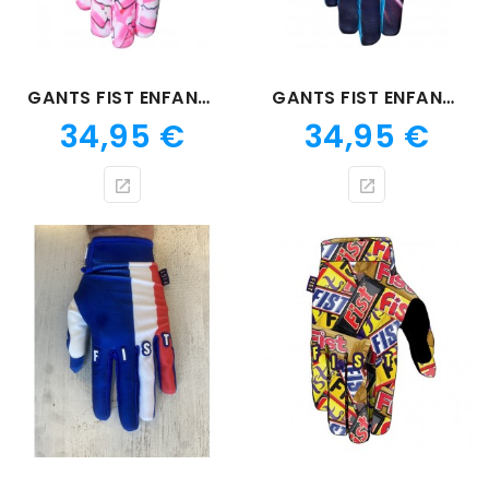
GANTS FIST ENFANT TOOTH HURTY
GANTS FIST ENFANT FISTNITE
Prix
Prix
34,95 €
34,95 €