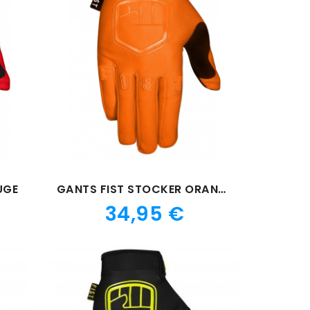
UGE
GANTS FIST STOCKER ORANGE
Prix
34,95 €