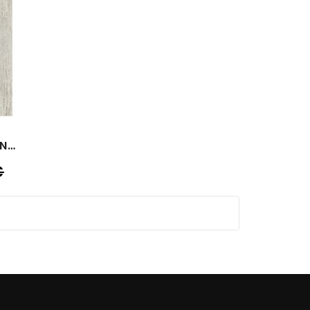
GANTS FIST STRAPPED FRENCH TLD
Prix
€
de
base