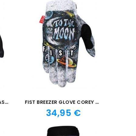
FIST STRAPPED GLOVE SMASH FORTH
FIST BREEZER GLOVE COREY CREED TO THE MOON
Prix
34,95 €