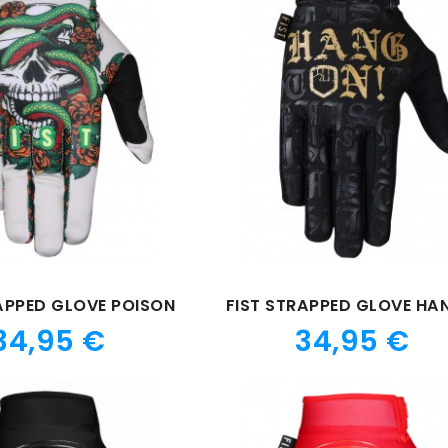
APPED GLOVE POISON
Prix
Prix
34,95 €
34,95 €