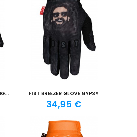
FIST STRAPPED GLOVE HANG ON
FIST BREEZER GLOVE GYPSY
Prix
34,95 €