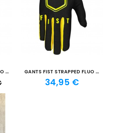
GANTS FIST STRAPPED FLUO VERT
GANTS FIST STRAPPED FLUO JAUNE
Prix
Prix
34,95 €
€
de
base