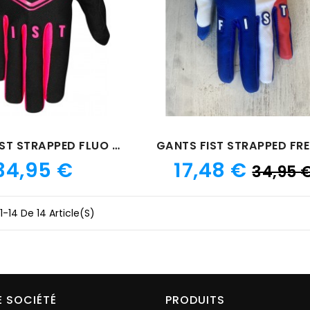
GANTS FIST STRAPPED FLUO ROSE
Prix
Prix
34,95 €
17,48 €
34,95 
1-14 De 14 Article(s)
 SOCIÉTÉ
PRODUITS