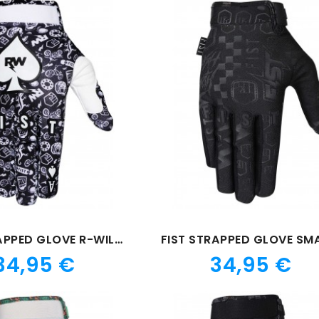
FIST STRAPPED GLOVE R-WILLY ACE
Prix
Prix
34,95 €
34,95 €