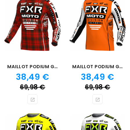
MAILLOT PODIUM GLADIATOR PLAID
MAILLOT PODIUM GLADIATOR ORANGE 24
Prix
Prix
38,49 €
38,49 €
Prix
Prix
69,98 €
69,98 €
de
de
base
bas