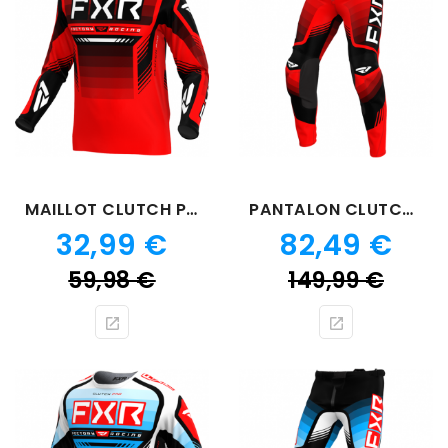
MAILLOT CLUTCH PRO ROUGE 24
PANTALON CLUTCH PRO ROUGE 24
Prix
Prix
32,99 €
82,49 €
Prix
Prix
59,98 €
149,99 €
de
de
base
bas