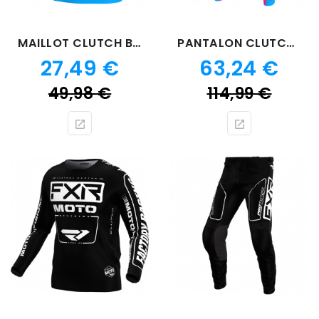
MAILLOT CLUTCH BLEU ROSE
PANTALON CLUTCH BLEU ROSE
Prix
Prix
27,49 €
63,24 €
Prix
Prix
49,98 €
114,99 €
de
de
base
bas