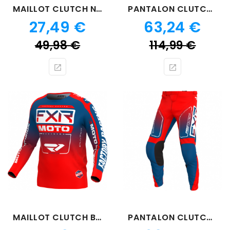
MAILLOT CLUTCH NOIR 24
PANTALON CLUTCH NOIR BLANC 24
Prix
Prix
27,49 €
63,24 €
Prix
Prix
49,98 €
114,99 €
de
de
base
bas
MAILLOT CLUTCH BLEU SLATE ROUGE
PANTALON CLUTCH SLATE ROUGE