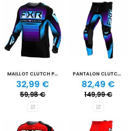
MAILLOT CLUTCH PRO VIOLET
PANTALON CLUTCH PRO VIOLET
Prix
Prix
32,99 €
82,49 €
Prix
Prix
59,98 €
149,99 €
de
de
base
bas