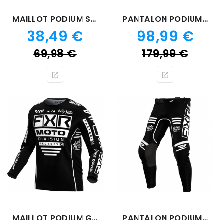
MAILLOT PODIUM SHRED
PANTALON PODIUM SHRED
Prix
Prix
38,49 €
98,99 €
Prix
Prix
69,98 €
179,99 €
de
de
base
bas
MAILLOT PODIUM GLADIATOR NOIR 24
PANTALON PODIUM GLADIATOR NOIR 24