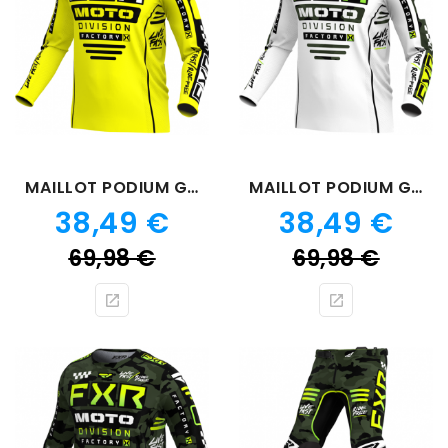
MAILLOT PODIUM GLADIATOR JAUNE
MAILLOT PODIUM GLADIATOR CAMO BLANC
Prix
Prix
38,49 €
38,49 €
Prix
Prix
69,98 €
69,98 €
de
de
base
bas