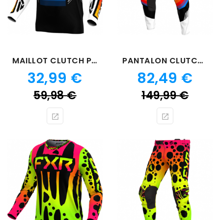
MAILLOT CLUTCH PRO SPECTRUM
PANTALON CLUTCH PRO SPECTRUM
Prix
Prix
32,99 €
82,49 €
Prix
Prix
59,98 €
149,99 €
de
de
base
bas