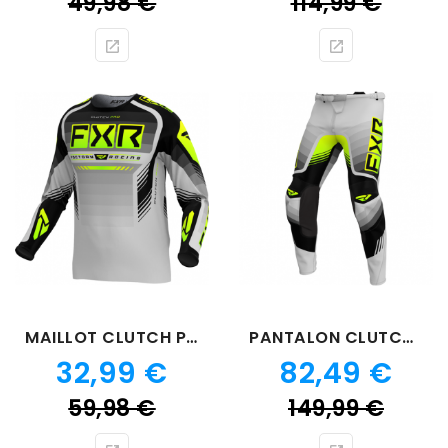
49,98 €
114,99 €
de
de
base
bas
MAILLOT CLUTCH PRO GRIS VERT
PANTALON CLUTCH PRO GRIS VERT
Prix
Prix
32,99 €
82,49 €
Prix
Prix
59,98 €
149,99 €
de
de