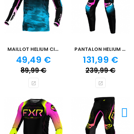
MAILLOT HELIUM CIRCUIT
PANTALON HELIUM CIRCUIT
Prix
Prix
49,49 €
131,99 €
Prix
Prix
89,99 €
239,99 €
de
de
base
bas