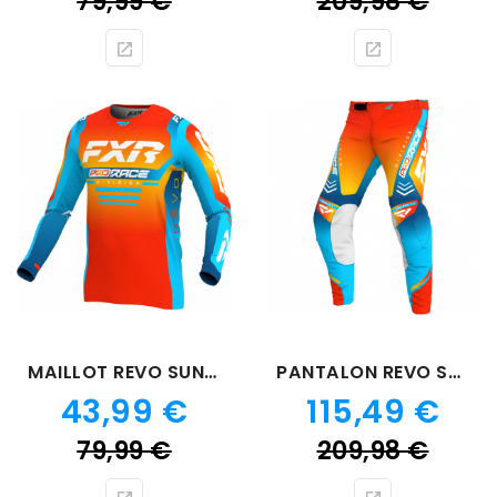
79,99 €
209,98 €
de
de
base
bas
MAILLOT REVO SUNRISE
PANTALON REVO SUNRISE
Prix
Prix
43,99 €
115,49 €
Prix
Prix
79,99 €
209,98 €
de
de