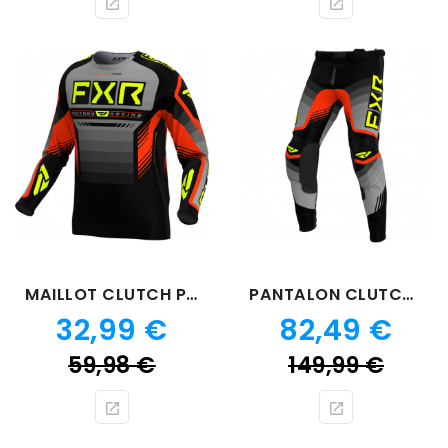
base
bas
MAILLOT CLUTCH PRO GRIS ROUGE 24
PANTALON CLUTCH PRO GRIS ROUGE 24
Prix
Prix
32,99 €
82,49 €
Prix
Prix
59,98 €
149,99 €
de
de
base
bas