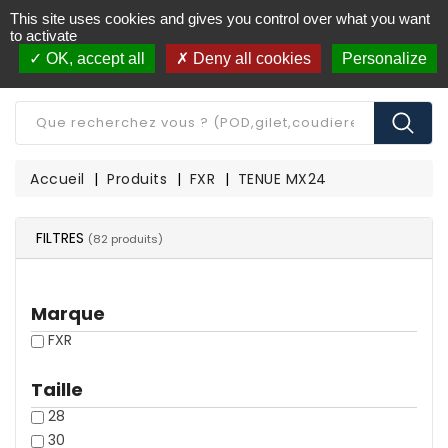
This site uses cookies and gives you control over what you want
Livraison offerte à partir de 250€ d'achat
(*)
to activate
OK, accept all
Deny all cookies
Personalize
CATÉGORIE
Accueil
Produits
FXR
TENUE MX24
FILTRES
(82 produits)
Marque
FXR
Taille
28
30