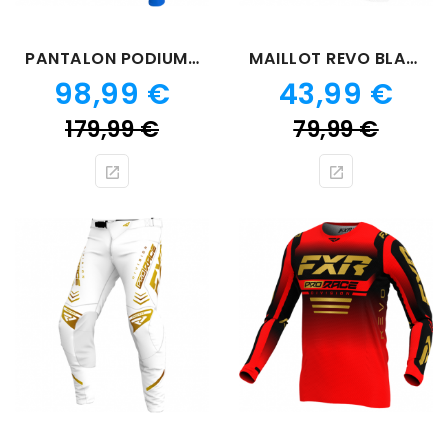
PANTALON PODIUM GLADIATOR BLEU 24
MAILLOT REVO BLANC GOLD 24
Prix
Prix
98,99 €
43,99 €
Prix
Prix
179,99 €
79,99 €
de
de
base
bas