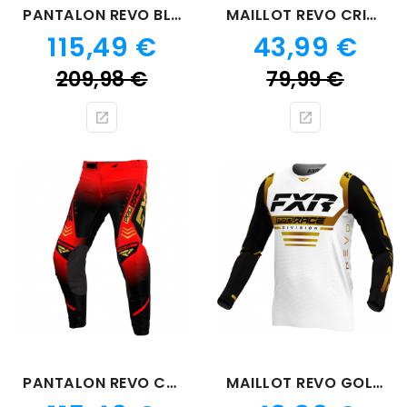
PANTALON REVO BLANC GOLD
MAILLOT REVO CRIMSON
Prix
Prix
115,49 €
43,99 €
Prix
Prix
209,98 €
79,99 €
de
de
base
bas
PANTALON REVO CRIMSON
MAILLOT REVO GOLD 24