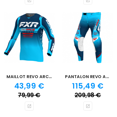
base
bas
MAILLOT REVO ARCTIC
PANTALON REVO ARCTIC
Prix
Prix
43,99 €
115,49 €
Prix
Prix
79,99 €
209,98 €
de
de
base
bas