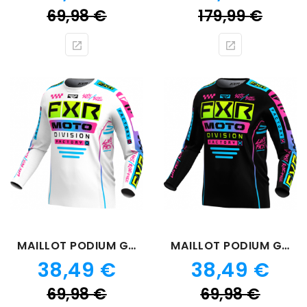
Prix
Prix
69,98 €
179,99 €
de
de
base
bas
MAILLOT PODIUM GLADIATOR CANDY BLANC 24
MAILLOT PODIUM GLADIATOR NOIR CANDY
Prix
Prix
38,49 €
38,49 €
Prix
Prix
69,98 €
69,98 €