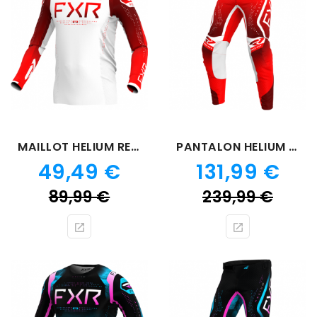
MAILLOT HELIUM RED DAWN
PANTALON HELIUM RED DAWN
Prix
Prix
49,49 €
131,99 €
Prix
Prix
89,99 €
239,99 €
de
de
base
bas