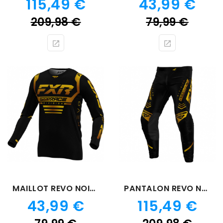
Prix
Prix
115,49 €
43,99 €
Prix
Prix
209,98 €
79,99 €
de
de
base
bas
MAILLOT REVO NOIR GOLD 24
PANTALON REVO NOIR GOLD
Prix
Prix
43,99 €
115,49 €
Prix
Prix