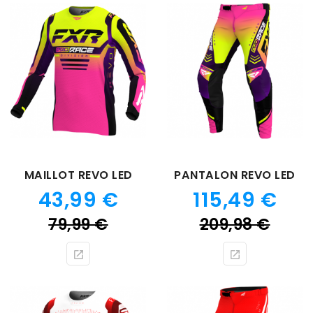
MAILLOT REVO LED
PANTALON REVO LED
Prix
Prix
43,99 €
115,49 €
Prix
Prix
79,99 €
209,98 €
de
de
base
bas