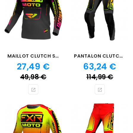
MAILLOT CLUTCH SHERBERT
PANTALON CLUTCH SHERBERT
Prix
Prix
27,49 €
63,24 €
Prix
Prix
49,98 €
114,99 €
de
de
base
bas