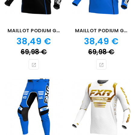
MAILLOT PODIUM GLADIATOR NOIR BLEU
MAILLOT PODIUM GLADIATOR BLEU 24
Prix
Prix
38,49 €
38,49 €
Prix
Prix
69,98 €
69,98 €
de
de
base
bas