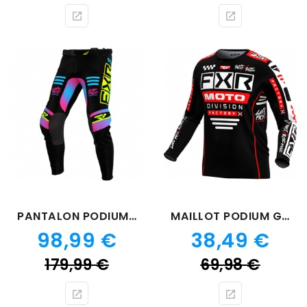
de
de
base
bas
PANTALON PODIUM GLADIATOR CANDY
MAILLOT PODIUM GLADIATOR NOIR ROUGE 24
Prix
Prix
98,99 €
38,49 €
Prix
Prix
179,99 €
69,98 €
de
de