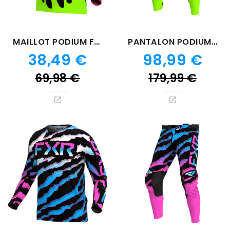
MAILLOT PODIUM FROGGER
PANTALON PODIUM FROGGER
Prix
Prix
38,49 €
98,99 €
Prix
Prix
69,98 €
179,99 €
de
de
base
bas