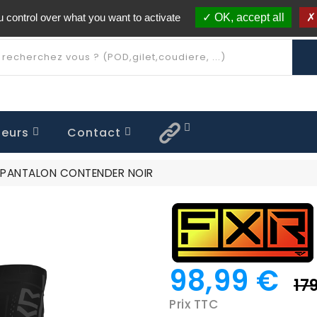
 control over what you want to activate
OK, accept all
Livraison offerte à partir de 250€ d'achat
(*)
eurs
Contact
 FLAT OUT
QUE ENFANT
OFF / ROLLOFF
TENUE MX26.5 Limitée
TENUE MX25.7 Limitée
TENUE MX25.5 Limitée
TENUE MX24.5 Limitée
TENUE MX23.5 Limitée
CASQUE CLUTCH
PANTALON CONTENDER NOIR
98,99 €
17
Prix TTC