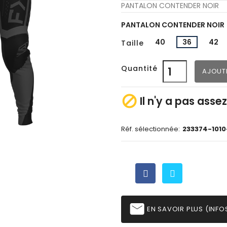
PANTALON CONTENDER NOIR
PANTALON CONTENDER NOIR
40
36
42
Taille
Quantité
AJOUT

Il n'y a pas asse
Réf. sélectionnée:
233374-1010
email
EN SAVOIR PLUS (INFOS,