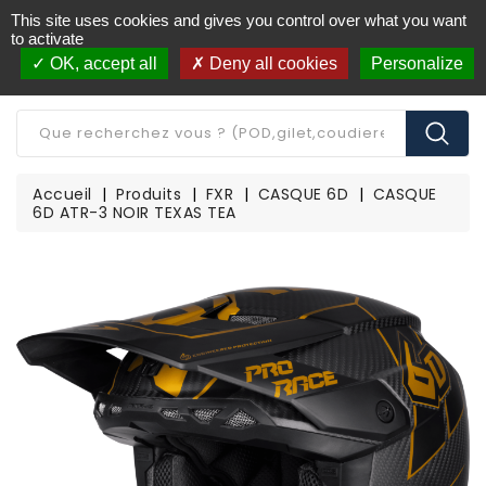
This site uses cookies and gives you control over what you want
Livraison offerte à partir de 250€ d'achat
(*)
to activate
OK, accept all
Deny all cookies
Personalize
CATÉGORIE
Accueil
Produits
FXR
CASQUE 6D
CASQUE
6D ATR-3 NOIR TEXAS TEA