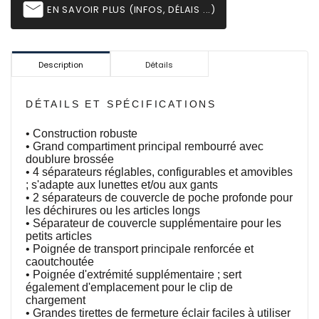
email
EN SAVOIR PLUS (INFOS, DÉLAIS ...)
Description
Détails
DÉTAILS ET SPÉCIFICATIONS
• Construction robuste
• Grand compartiment principal rembourré avec
doublure brossée
• 4 séparateurs réglables, configurables et amovibles
;
s'adapte aux lunettes et/ou aux gants
• 2 séparateurs de couvercle de poche profonde pour
les déchirures ou les articles longs
• Séparateur de couvercle supplémentaire pour les
petits articles
• Poignée de transport principale renforcée et
caoutchoutée
• Poignée d'extrémité supplémentaire ;
sert
également d'emplacement pour le clip de
chargement
• Grandes tirettes de fermeture éclair faciles à utiliser