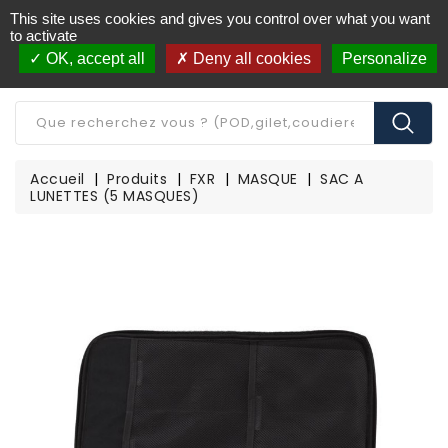
This site uses cookies and gives you control over what you want
Livraison offerte à partir de 250€ d'achat
(*)
to activate
OK, accept all
Deny all cookies
Personalize
CATÉGORIE
Accueil
Produits
FXR
MASQUE
SAC A
LUNETTES (5 MASQUES)