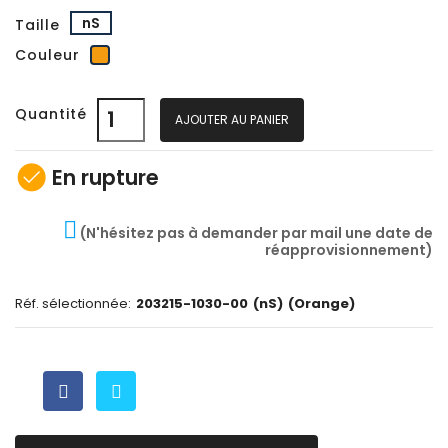
nS
Taille
Orange
Couleur
Quantité
AJOUTER AU PANIER
check_circle
En rupture
(N'hésitez pas à demander par mail une date de
réapprovisionnement)
Réf. sélectionnée:
203215-1030-00
(nS)
(Orange)