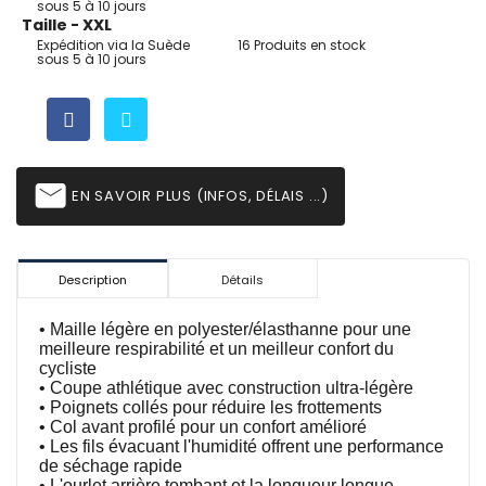
sous 5 à 10 jours
Taille - XXL
Expédition via la Suède
16 Produits en stock
sous 5 à 10 jours
email
EN SAVOIR PLUS (INFOS, DÉLAIS ...)
Description
Détails
• Maille légère en polyester/élasthanne pour une
meilleure respirabilité et un meilleur confort du
cycliste
• Coupe athlétique avec construction ultra-légère
• Poignets collés pour réduire les frottements
• Col avant profilé pour un confort amélioré
• Les fils évacuant l'humidité offrent une performance
de séchage rapide
• L'ourlet arrière tombant et la longueur longue