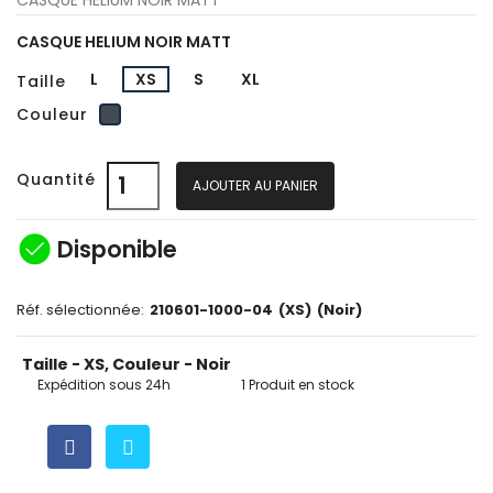
CASQUE HELIUM NOIR MATT
L
XS
S
XL
Taille
Noir
Couleur
Quantité
AJOUTER AU PANIER
check_circle
Disponible
Réf. sélectionnée:
210601-1000-04
(XS)
(Noir)
Taille - XS, Couleur - Noir
Expédition sous 24h
1 Produit en stock