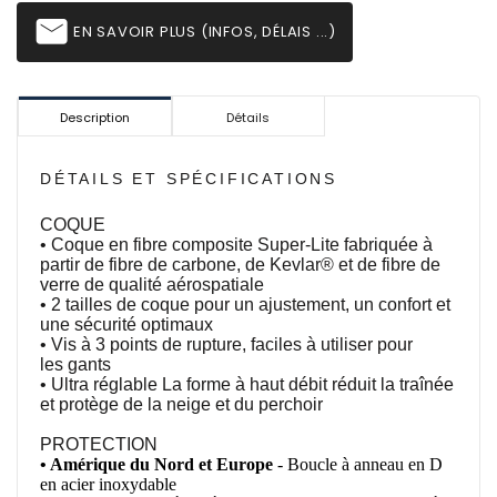
email
EN SAVOIR PLUS (INFOS, DÉLAIS ...)
Description
Détails
DÉTAILS ET SPÉCIFICATIONS
COQUE
• Coque en fibre composite Super-Lite fabriquée à
partir de fibre de carbone, de Kevlar® et de fibre de
verre de qualité aérospatiale
• 2 tailles de coque pour un ajustement, un confort et
une sécurité optimaux
• Vis à 3 points de rupture, faciles à
utiliser pour
les
gants
• Ultra réglable La forme à haut débit réduit la traînée
et protège de la neige et du perchoir
PROTECTION
• Amérique du Nord et Europe
- Boucle à anneau en D
en acier inoxydable