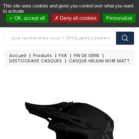
This site uses cookies and gives you control over what you want
Livraison offerte à partir de 250€ d'achat
(*)
to activate
OK, accept all
Deny all cookies
Personalize
CATÉGORIE
Accueil
Produits
FXR
FIN DE SERIE
DESTOCKAGE CASQUES
CASQUE HELIUM NOIR MATT