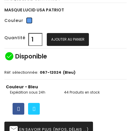
MASQUE LUCID USA PATRIOT
Bleu
Couleur
Quantité
AJOUTER AU PANIER
check_circle
Disponible
Réf. sélectionnée:
067-12024
(Bleu)
Couleur - Bleu
Expédition sous 24h
44 Produits en stock
email
EN SAVOIR PLUS (INFOS, DÉLAIS ...)