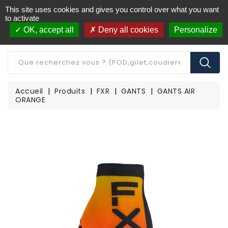
This site uses cookies and gives you control over what you want
Livraison offerte à partir de 250€ d'achat
(*)
to activate
OK, accept all
Deny all cookies
Personalize
CATÉGORIE
Accueil
Produits
FXR
GANTS
GANTS AIR
ORANGE