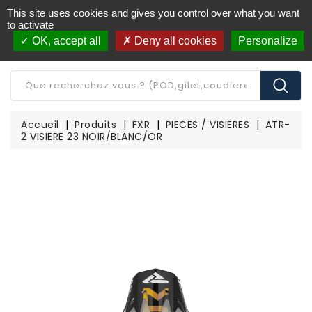
This site uses cookies and gives you control over what you want
Livraison offerte à partir de 250€ d'achat
(*)
to activate
OK, accept all
Deny all cookies
Personalize
CATÉGORIE
Accueil
Produits
FXR
PIECES / VISIERES
ATR-
2 VISIERE 23 NOIR/BLANC/OR