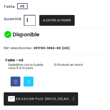
nS
Taille
Quantité
AJOUTER AU PANIER
check_circle
Disponible
Réf. sélectionnée:
231700-1062-00
(nS)
Taille - nS
Expédition via la Suède
10 Produits en stock
sous 5 à 10 jours
email
EN SAVOIR PLUS (INFOS, DÉLAIS ...)