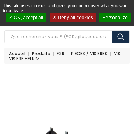
This site uses cookies and gives you control over what you want
Livraison offerte à partir de 250€ d'achat
(*)
to activate
OK, accept all
Deny all cookies
Personalize
CATÉGORIE
Accueil
Produits
FXR
PIECES / VISIERES
VIS
VISIERE HELIUM