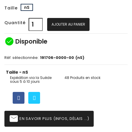
nS
Taille
Quantité
AJOUTER AU PANIER
check_circle
Disponible
Réf. sélectionnée:
191706-0000-00
(nS)
Taille - nS
Expédition via la Suède
48 Produits en stock
sous 5 à 10 jours
email
EN SAVOIR PLUS (INFOS, DÉLAIS ...)