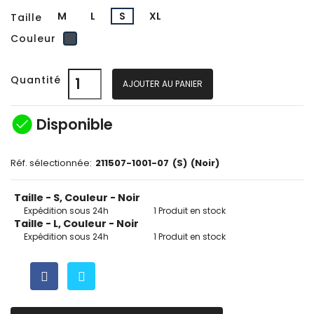
M
L
S
XL
Taille
Noir
Couleur
Quantité
AJOUTER AU PANIER
check_circle
Disponible
Réf. sélectionnée:
211507-1001-07
(S)
(Noir)
Taille - S, Couleur - Noir
Expédition sous 24h
1 Produit en stock
Taille - L, Couleur - Noir
Expédition sous 24h
1 Produit en stock