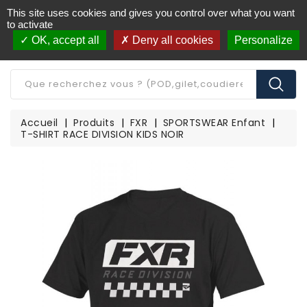
This site uses cookies and gives you control over what you want
Livraison offerte à partir de 250€ d'achat
(*)
to activate
OK, accept all
Deny all cookies
Personalize
CATÉGORIE
Accueil
Produits
FXR
SPORTSWEAR Enfant
T-SHIRT RACE DIVISION KIDS NOIR