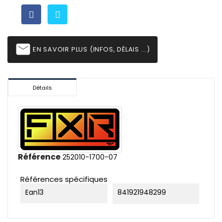
email
EN SAVOIR PLUS (INFOS, DÉLAIS ...)
Détails
Référence
252010-1700-07
Références spécifiques
Ean13
841921948299