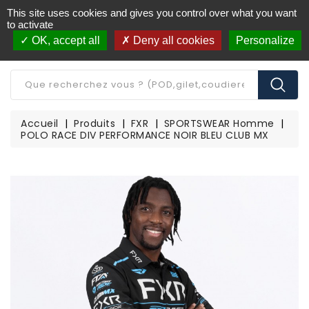
This site uses cookies and gives you control over what you want
Livraison offerte à partir de 250€ d'achat
(*)
to activate
OK, accept all
Deny all cookies
Personalize
CATÉGORIE
Accueil
Produits
FXR
SPORTSWEAR Homme
POLO RACE DIV PERFORMANCE NOIR BLEU CLUB MX