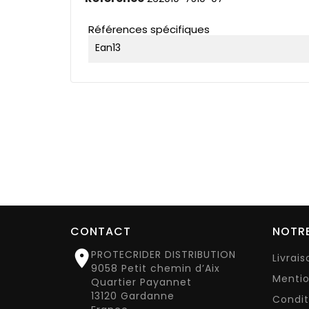
Références spécifiques
Ean13
CONTACT
NOTRE

PROTECRIDER DISTRIBUTION
Livrai
9058 Petit chemin d’Aix
Mentio
Quartier Payannet
13120 Gardanne
Condit