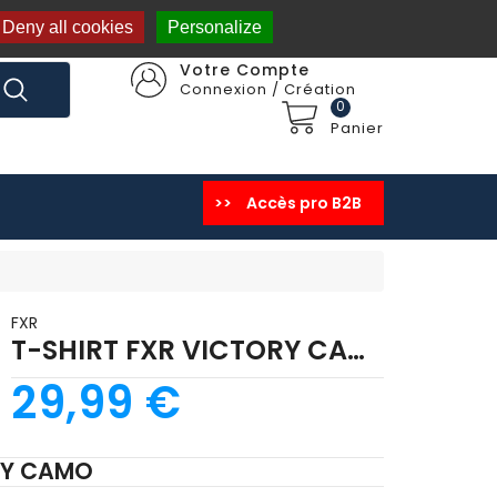
Deny all cookies
Personalize
Votre Compte
Connexion / Création
0
Panier
>>
Accès pro B2B
PANTALON ENDURO
SPORTSWEAR Homme
SPORTSWEAR Femme
SPORTSWEAR Enfant
SACS DE TRANSPORT
PIECES / VISIERES
FXR
T-SHIRT FXR VICTORY CAMO
29,99 €
RY CAMO