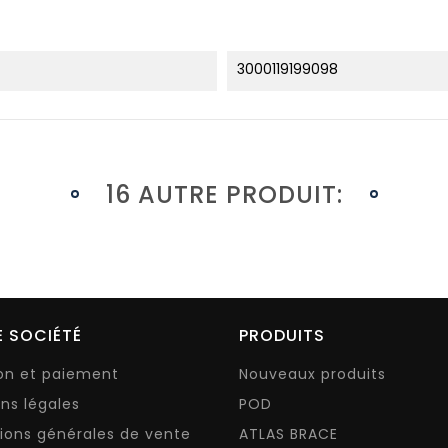
3000119199098
16 AUTRE PRODUIT:
 SOCIÉTÉ
PRODUITS
son et paiement
Nouveaux produits
ns légales
POD
ions générales de vente
ATLAS BRACE