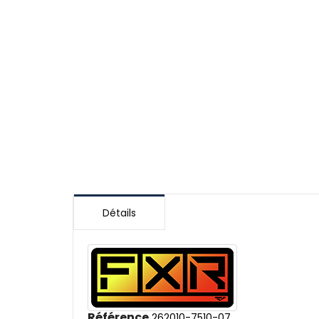
Détails
Référence
262010-7510-07