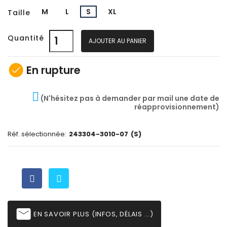
M
L
S
XL
Taille
Quantité
AJOUTER AU PANIER
check_circle
En rupture
(N'hésitez pas à demander par mail une date de
réapprovisionnement)
Réf. sélectionnée:
243304-3010-07
(S)
email
EN SAVOIR PLUS (INFOS, DÉLAIS ...)