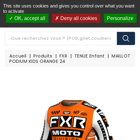
This site uses cookies and gives you control over what you want
Livraison offerte à partir de 250€ d'achat
(*)
to activate
OK, accept all
Deny all cookies
Personalize
CATÉGORIE
Accueil
Produits
FXR
TENUE Enfant
MAILLOT
PODIUM KIDS ORANGE 24