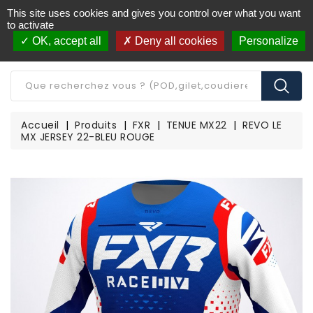
This site uses cookies and gives you control over what you want
Livraison offerte à partir de 250€ d'achat
(*)
to activate
OK, accept all
Deny all cookies
Personalize
CATÉGORIE
Accueil
Produits
FXR
TENUE MX22
REVO LE
MX JERSEY 22-BLEU ROUGE