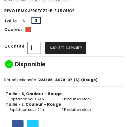
REVO LE MX JERSEY 22-BLEU ROUGE
L
S
Taille
Rouge
Couleur
Quantité
AJOUTER AU PANIER
check_circle
Disponible
Réf. sélectionnée:
223306-4020-07
(S)
(Rouge)
Taille - S, Couleur - Rouge
Expédition sous 24h
1 Produit en stock
Taille - L, Couleur - Rouge
Expédition sous 24h
1 Produit en stock