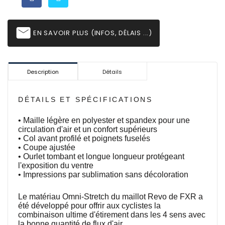
email
EN SAVOIR PLUS (INFOS, DÉLAIS ...)
Description
Détails
DÉTAILS ET SPÉCIFICATIONS
• Maille légère en polyester et spandex pour une
circulation d'air et un confort supérieurs
• Col avant profilé et poignets fuselés
• Coupe ajustée
• Ourlet tombant et longue longueur protégeant
l'exposition du ventre
• Impressions par sublimation sans décoloration
Le matériau Omni-Stretch du maillot Revo de FXR a
été développé pour offrir aux cyclistes la
combinaison ultime d'étirement dans les 4 sens avec
la bonne quantité de flux d'air.