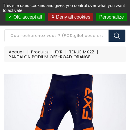
This site uses cookies and gives you control over what you want
Livraison offerte à partir de 250€ d'achat
(*)
to activate
OK, accept all
Deny all cookies
Personalize
CATÉGORIE
Accueil
Produits
FXR
TENUE MX22
PANTALON PODIUM OFF-ROAD ORANGE