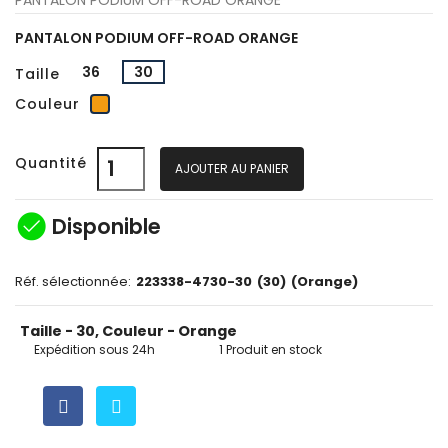
PANTALON PODIUM OFF-ROAD ORANGE
36
30
Taille
Orange
Couleur
Quantité
AJOUTER AU PANIER
check_circle
Disponible
Réf. sélectionnée:
223338-4730-30
(30)
(Orange)
Taille - 30, Couleur - Orange
Expédition sous 24h
1 Produit en stock