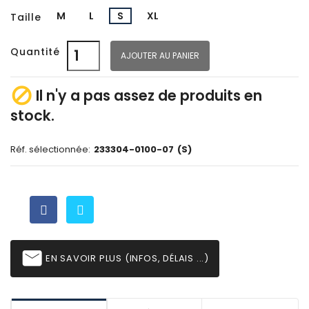
M
L
S
XL
Taille
Quantité
AJOUTER AU PANIER

Il n'y a pas assez de produits en
stock.
Réf. sélectionnée:
233304-0100-07
(S)
email
EN SAVOIR PLUS (INFOS, DÉLAIS ...)