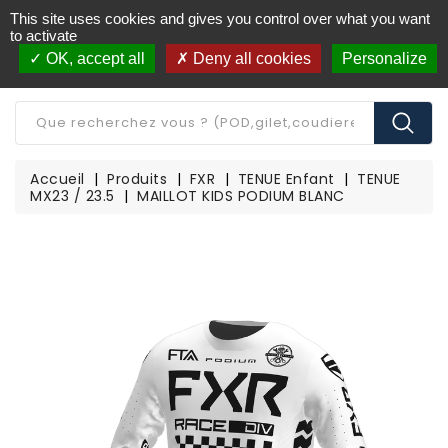
This site uses cookies and gives you control over what you want
Livraison offerte à partir de 250€ d'achat
(*)
to activate
OK, accept all
Deny all cookies
Personalize
CATÉGORIE
Accueil
Produits
FXR
TENUE Enfant
TENUE
MX23 / 23.5
MAILLOT KIDS PODIUM BLANC