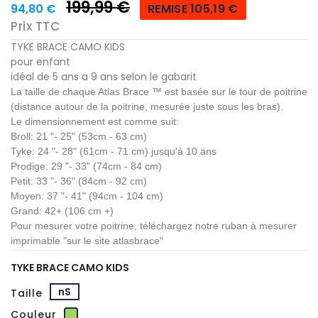
199,99 €
94,80 €
REMISE 105,19 €
Prix TTC
TYKE BRACE CAMO KIDS
pour enfant
idéal de 5 ans a 9 ans selon le gabarit
La taille de chaque Atlas Brace ™ est basée sur le tour de poitrine
(distance autour de la poitrine, mesurée juste sous les bras).
Le dimensionnement est comme suit:
Broll: 21 "- 25" (53cm - 63 cm)
Tyke: 24 "- 28" (61cm - 71 cm) jusqu'à 10 ans
Prodige: 29 "- 33" (74cm - 84 cm)
Petit: 33 "- 36" (84cm - 92 cm)
Moyen: 37 "- 41" (94cm - 104 cm)
Grand: 42+ (106 cm +)
Pour mesurer votre poitrine, téléchargez notre ruban à mesurer
imprimable "sur le site atlasbrace"
TYKE BRACE CAMO KIDS
nS
Taille
Vert
Couleur