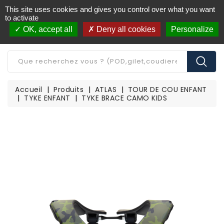
This site uses cookies and gives you control over what you want
Livraison offerte à partir de 250€ d'achat
(*)
to activate
OK, accept all
Deny all cookies
Personalize
CATÉGORIE
Accueil
Produits
ATLAS
TOUR DE COU ENFANT
TYKE ENFANT
TYKE BRACE CAMO KIDS