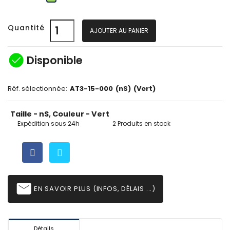
Quantité
AJOUTER AU PANIER
check_circle
Disponible
Réf. sélectionnée:
AT3-15-000
(nS)
(Vert)
Taille - nS, Couleur - Vert
Expédition sous 24h
2 Produits en stock
email
EN SAVOIR PLUS (INFOS, DÉLAIS ...)
Détails