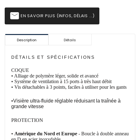
email
EN SAVOIR PLUS (INFOS, DÉLAIS ...)
Description
Détails
DÉTAILS ET SPÉCIFICATIONS
COQUE
• Alliage de polymère léger, solide et avancé
• Système de ventilation à 15 ports à très haut débit
• Vis
détachables à
3 points, faciles à
utiliser pour les
gants
•Visière ultra-fluide réglable réduisant la traînée à
grande vitesse
PROTECTION
•
Amérique du Nord et Europe
- Boucle à
double
anneau
en D en acier inoxydable