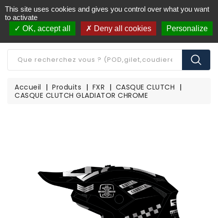
This site uses cookies and gives you control over what you want
Livraison offerte à partir de 250€ d'achat
(*)
to activate
OK, accept all
Deny all cookies
Personalize
CATÉGORIE
Accueil
Produits
FXR
CASQUE CLUTCH
CASQUE CLUTCH GLADIATOR CHROME