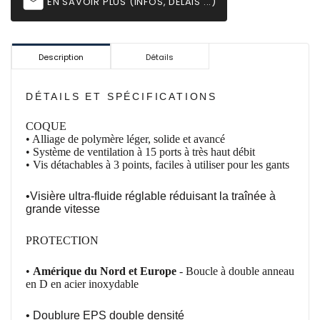
email
EN SAVOIR PLUS (INFOS, DÉLAIS ...)
Description
Détails
DÉTAILS ET SPÉCIFICATIONS
COQUE
• Alliage de polymère léger, solide et avancé
• Système de ventilation à 15 ports à très haut débit
• Vis
détachables à
3 points, faciles à
utiliser pour les
gants
•Visière ultra-fluide réglable réduisant la traînée à
grande vitesse
PROTECTION
•
Amérique du Nord et Europe
- Boucle à
double
anneau
en D en acier inoxydable
• Doublure EPS double densité