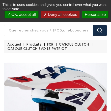
This site uses cookies and gives you control over what you want
Livraison offerte à partir de 250€ d'achat
(*)
to activate
OK, accept all
Deny all cookies
Personalize
CATÉGORIE
Accueil
Produits
FXR
CASQUE CLUTCH
CASQUE CLUTCH EVO LE PATRIOT