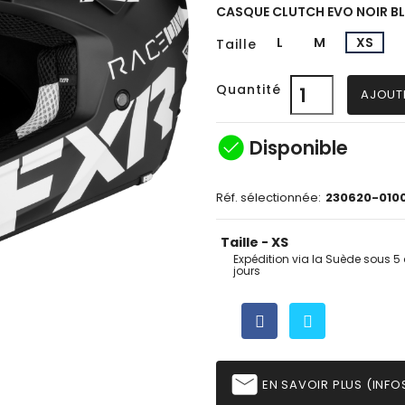
CASQUE CLUTCH EVO NOIR B
L
M
XS
Taille
Quantité
AJOUT
check_circle
Disponible
Réf. sélectionnée:
230620-010
Taille - XS
Expédition via la Suède sous 5 
jours
email
EN SAVOIR PLUS (INFOS,