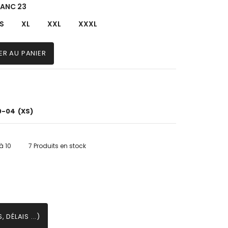
LANC 23
S
XL
XXL
XXXL
ER AU PANIER
0-04
(XS)
à 10
7 Produits en stock
 DÉLAIS ...)