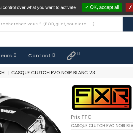
 control over what you want to activate
OK, accept all
Livraison offerte à partir de 250€ d'achat
(*)
eurs
Contact
 FLAT OUT
QUE ENFANT
OFF / ROLLOFF
TENUE MX26.5 Limitée
TENUE MX25.7 Limitée
TENUE MX25.5 Limitée
TENUE MX24.5 Limitée
TENUE MX23.5 Limitée
CASQUE CLUTCH
CH
CASQUE CLUTCH EVO NOIR BLANC 23
Prix TTC
CASQUE CLUTCH EVO NOIR BL