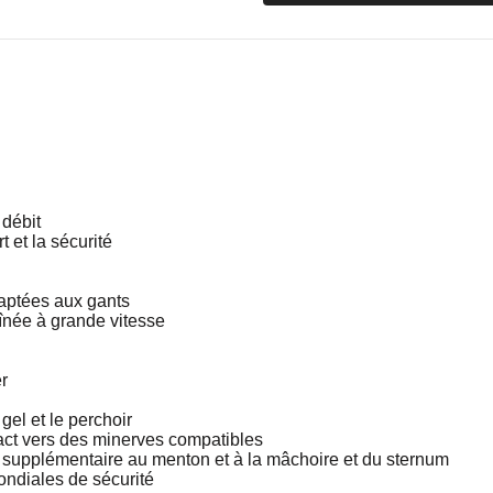
 débit
t et la sécurité
daptées aux gants
raînée à grande vitesse
r
el et le perchoir
pact vers des minerves compatibles
n supplémentaire au menton et à la mâchoire et du sternum
ndiales de sécurité