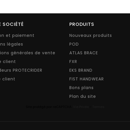
 SOCIÉTÉ
PRODUITS
son et paiement
Nouveaux produits
ns légales
POD
ions générales de vente
ATLAS BRACE
e client
FXR
deurs PROTECRIDER
EKS BRAND
 client
FIST HANDWEAR
Bons plans
Plan du site
Site protégé par reCAPTCHA.
Vie Privée
-
Termes