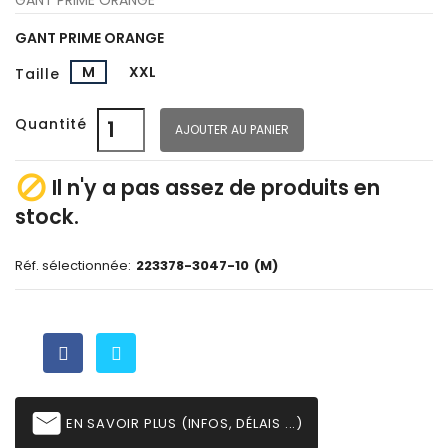
GANT PRIME ORANGE
M
XXL
Taille
Quantité
AJOUTER AU PANIER

Il n'y a pas assez de produits en
stock.
Réf. sélectionnée:
223378-3047-10
(M)
email
EN SAVOIR PLUS (INFOS, DÉLAIS ...)