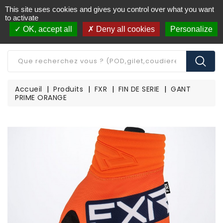
This site uses cookies and gives you control over what you want
Livraison offerte à partir de 250€ d'achat
(*)
to activate
OK, accept all
Deny all cookies
Personalize
CATÉGORIE
Accueil
Produits
FXR
FIN DE SERIE
GANT
PRIME ORANGE