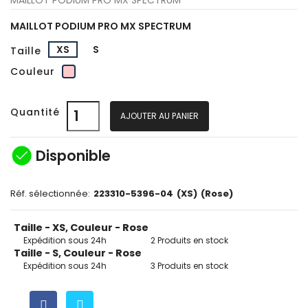
MAILLOT PODIUM PRO MX SPECTRUM
XS
S
Taille
Rose
Couleur
Quantité
AJOUTER AU PANIER
check_circle
Disponible
Réf. sélectionnée:
223310-5396-04
(XS)
(Rose)
Taille - XS, Couleur - Rose
Expédition sous 24h
2 Produits en stock
Taille - S, Couleur - Rose
Expédition sous 24h
3 Produits en stock