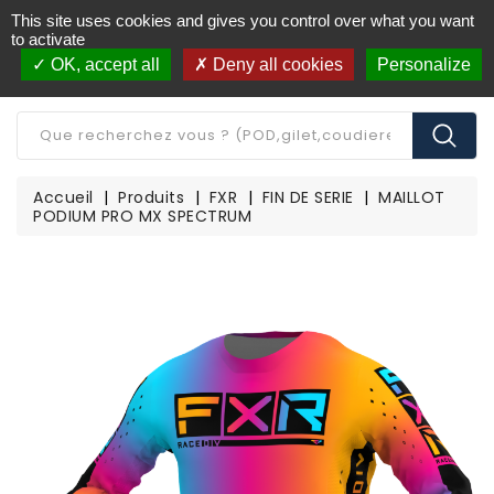
This site uses cookies and gives you control over what you want
Livraison offerte à partir de 250€ d'achat
(*)
to activate
OK, accept all
Deny all cookies
Personalize
CATÉGORIE
Accueil
Produits
FXR
FIN DE SERIE
MAILLOT
PODIUM PRO MX SPECTRUM