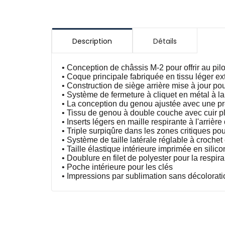
Description
Détails
• Conception de châssis M-2 pour offrir au pil
• Coque principale fabriquée en tissu léger ext
• Construction de siège arrière mise à jour pou
• Système de fermeture à cliquet en métal à la 
• La conception du genou ajustée avec une pré
• Tissu de genou à double couche avec cuir plei
• Inserts légers en maille respirante à l'arrièr
• Triple surpiqûre dans les zones critiques pour
• Système de taille latérale réglable à croche
• Taille élastique intérieure imprimée en silic
• Doublure en filet de polyester pour la respirab
• Poche intérieure pour les clés
• Impressions par sublimation sans décolorati