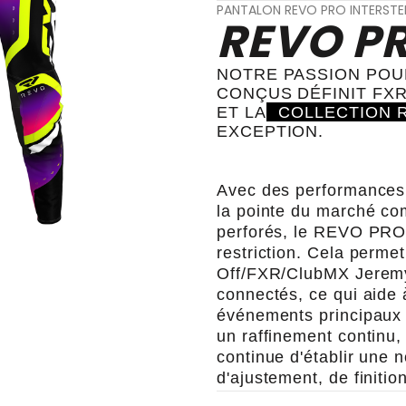
PANTALON REVO PRO INTERSTE
REVO PR
NOTRE PASSION POU
CONÇUS DÉFINIT FX
ET LA
COLLECTION R
EXCEPTION.
Avec des performances e
la pointe du marché co
perforés, le REVO PRO
restriction.
Cela permet
Off/FXR/ClubMX Jeremy M
connectés, ce qui aide 
événements principaux
un raffinement continu
continue d'établir une 
d'ajustement, de finitio