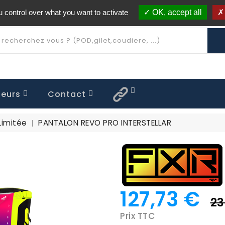
 control over what you want to activate
OK, accept all
Livraison offerte à partir de 250€ d'achat
(*)
eurs
Contact
 FLAT OUT
QUE ENFANT
OFF / ROLLOFF
TENUE MX26.5 Limitée
TENUE MX25.7 Limitée
TENUE MX25.5 Limitée
TENUE MX24.5 Limitée
TENUE MX23.5 Limitée
CASQUE CLUTCH
Limitée
PANTALON REVO PRO INTERSTELLAR
127,73 €
23
Prix TTC