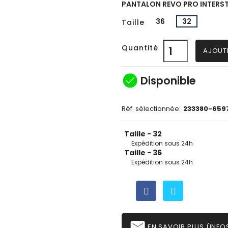
PANTALON REVO PRO INTERS
36
32
Taille
Quantité
AJOUT
check_circle
Disponible
Réf. sélectionnée:
233380-659
Taille - 32
Expédition sous 24h
Taille - 36
Expédition sous 24h
email
EN SAVOIR PLUS (INFOS,