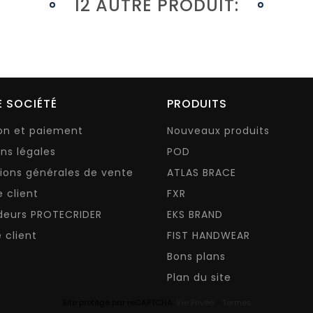
12 AUTRE PRODUIT:
 SOCIÉTÉ
PRODUITS
son et paiement
Nouveaux produits
ns légales
POD
ions générales de vente
ATLAS BRACE
e client
FXR
deurs PROTECRIDER
EKS BRAND
 client
FIST HANDWEAR
Bons plans
Plan du site
Site protégé par reCAPTCHA.
Vie Privée
-
Termes