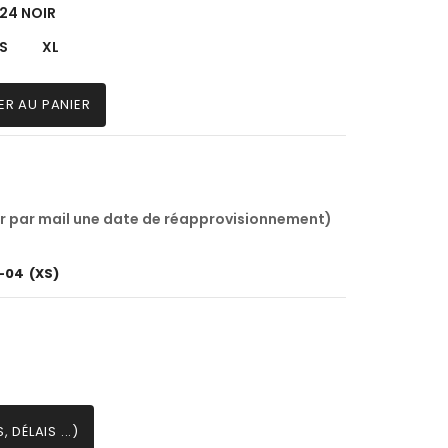
24 NOIR
S
XL
ER AU PANIER
r par mail une date de réapprovisionnement)
-04
(XS)
 DÉLAIS ...)