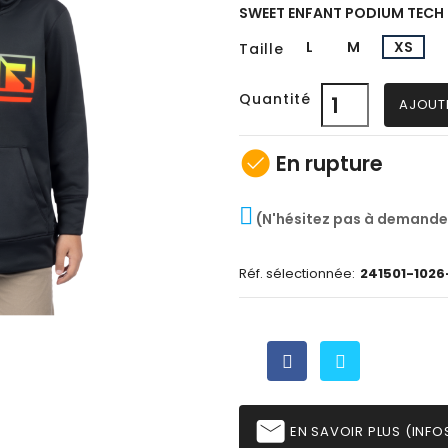
SWEET ENFANT PODIUM TECH 
L
M
XS
Taille
Quantité
AJOUT
check_circle
En rupture
(N'hésitez pas à demande
Réf. sélectionnée:
241501-1026
email
EN SAVOIR PLUS (INFOS,