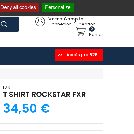
Deny all cookies
Personalize
Votre Compte
Connexion / Création
0
Panier
>>
Accès pro B2B
PANTALON ENDURO
SPORTSWEAR Homme
SPORTSWEAR Femme
SPORTSWEAR Enfant
SACS DE TRANSPORT
PIECES / VISIERES
FXR
T SHIRT ROCKSTAR FXR
34,50 €