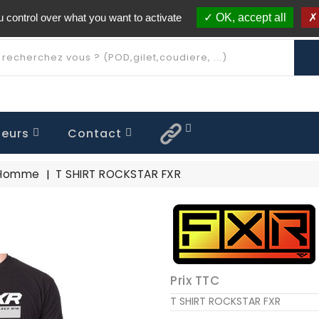
 control over what you want to activate
OK, accept all
Livraison offerte à partir de 250€ d'achat
(*)
eurs
Contact
 FLAT OUT
QUE ENFANT
OFF / ROLLOFF
TENUE MX26.5 Limitée
TENUE MX25.7 Limitée
TENUE MX25.5 Limitée
TENUE MX24.5 Limitée
TENUE MX23.5 Limitée
CASQUE CLUTCH
 Homme
T SHIRT ROCKSTAR FXR
Prix TTC
T SHIRT ROCKSTAR FXR