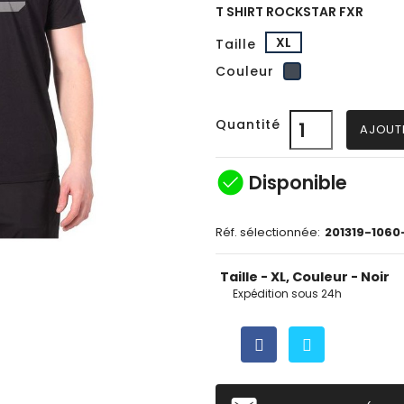
T SHIRT ROCKSTAR FXR
XL
Taille
Noir
Couleur
Quantité
AJOUT
check_circle
Disponible
Réf. sélectionnée:
201319-1060
Taille - XL, Couleur - Noir
Expédition sous 24h