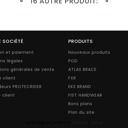
16 AUTRE PRODUIT:
 SOCIÉTÉ
PRODUITS
son et paiement
Nouveaux produits
ns légales
POD
ions générales de vente
ATLAS BRACE
e client
FXR
deurs PROTECRIDER
EKS BRAND
 client
FIST HANDWEAR
Bons plans
Plan du site
Site protégé par reCAPTCHA.
Vie Privée
-
Termes