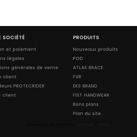
 SOCIÉTÉ
PRODUITS
son et paiement
Nouveaux produits
ns légales
POD
ions générales de vente
ATLAS BRACE
e client
FXR
deurs PROTECRIDER
EKS BRAND
 client
FIST HANDWEAR
Bons plans
Plan du site
Site protégé par reCAPTCHA.
Vie Privée
-
Termes