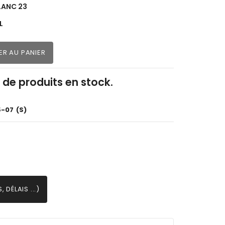
LANC 23
L
ER AU PANIER
z de produits en stock.
5-07
(S)
 DÉLAIS ...)