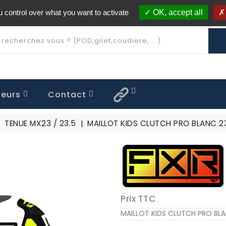
 control over what you want to activate
OK, accept all
Livraison offerte à partir de 250€ d'achat
(*)
eurs
Contact
 FLAT OUT
QUE ENFANT
OFF / ROLLOFF
TENUE MX26.5 Limitée
TENUE MX25.7 Limitée
TENUE MX25.5 Limitée
TENUE MX24.5 Limitée
TENUE MX23.5 Limitée
CASQUE CLUTCH
TENUE MX23 / 23.5
MAILLOT KIDS CLUTCH PRO BLANC 2
Prix TTC
MAILLOT KIDS CLUTCH PRO BL