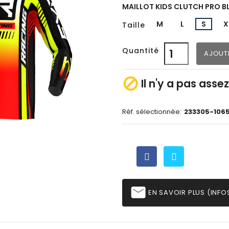
MAILLOT KIDS CLUTCH PRO B
M
L
S
X
Taille
Quantité
AJOUT

Il n'y a pas asse
Réf. sélectionnée:
233305-106
email
EN SAVOIR PLUS (INFOS,