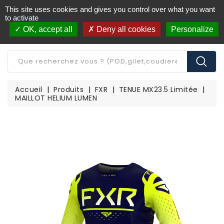
This site uses cookies and gives you control over what you want
Livraison offerte à partir de 250€ d'achat
(*)
to activate
OK, accept all
Deny all cookies
Personalize
CATÉGORIE
Accueil
Produits
FXR
TENUE MX23.5 Limitée
MAILLOT HELIUM LUMEN