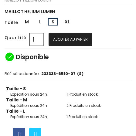
MAILLOT HELIUM LUMEN
M
L
S
XL
Taille
Quantité
AJOUTER AU PANIER
check_circle
Disponible
Réf. sélectionnée:
233333-6510-07
(S)
Taille - S
Expédition sous 24h
1 Produit en stock
Taille - M
Expédition sous 24h
2 Produits en stock
Taille - L
Expédition sous 24h
1 Produit en stock