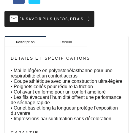
email
EN SAVOIR PLUS (INFOS, DÉLAIS ...)
Description
Détails
DÉTAILS ET SPÉCIFICATIONS
• Maille légère en polyester/élasthanne pour une
respirabilité et un confort accrus
• Coupe athlétique avec une construction ultra-légère
• Poignets collés pour réduire la friction
• Col avant en forme pour un confort amélioré
• Les fils évacuant l'humidité offrent une performance
de séchage rapide
• Ourlet bas et long la longueur protège l'exposition
du ventre
• Impressions par sublimation sans décoloration
GARANTIE