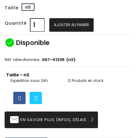
nS
Taille
Quantité
AJOUTER AU PANIER
check_circle
Disponible
Réf. sélectionnée:
067-41235
(nS)
Taille - nS
Expédition sous 24h
12 Produits en stock
email
EN SAVOIR PLUS (INFOS, DÉLAIS ...)