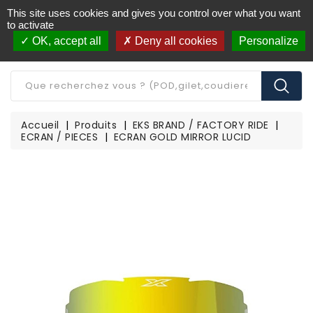
This site uses cookies and gives you control over what you want
Livraison offerte à partir de 250€ d'achat
(*)
to activate
OK, accept all
Deny all cookies
Personalize
CATÉGORIE
Accueil
Produits
EKS BRAND / FACTORY RIDE
ECRAN / PIECES
ECRAN GOLD MIRROR LUCID