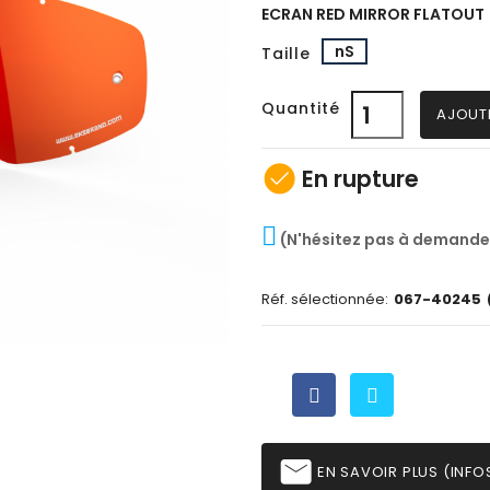
ECRAN RED MIRROR FLATOUT
nS
Taille
Quantité
AJOUT
check_circle
En rupture
(N'hésitez pas à demande
Réf. sélectionnée:
067-40245
email
EN SAVOIR PLUS (INFOS,