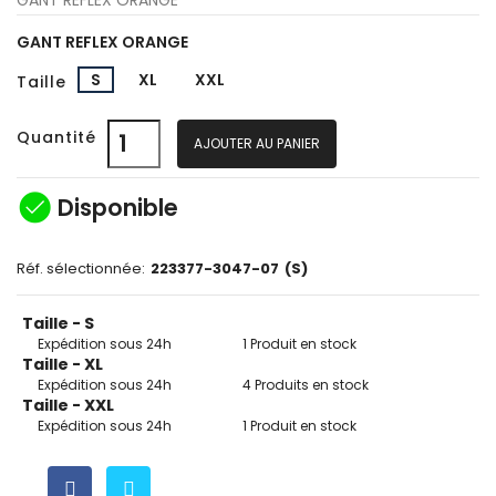
GANT REFLEX ORANGE
S
XL
XXL
Taille
Quantité
AJOUTER AU PANIER
check_circle
Disponible
Réf. sélectionnée:
223377-3047-07
(S)
Taille - S
Expédition sous 24h
1 Produit en stock
Taille - XL
Expédition sous 24h
4 Produits en stock
Taille - XXL
Expédition sous 24h
1 Produit en stock