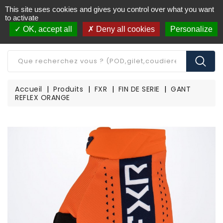
This site uses cookies and gives you control over what you want
Livraison offerte à partir de 250€ d'achat
(*)
to activate
OK, accept all
Deny all cookies
Personalize
CATÉGORIE
Accueil
Produits
FXR
FIN DE SERIE
GANT
REFLEX ORANGE