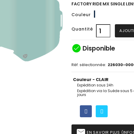
FACTORY RIDE MX SINGLE LEN
CLAIR
Couleur
Quantité
AJOUT
check_circle
Disponible
Réf. sélectionnée:
226030-000
Couleur - CLAIR
Expédition sous 24h
Expédition via la Suède sous 5 
jours
email
EN SAVOIR PLUS (INFOS,