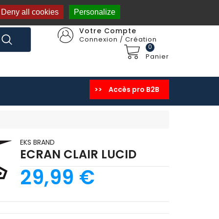
Deny all cookies
Personalize
Votre Compte
Connexion / Création
0
Panier
>>
Accès pro B2B
PANTALON ENDURO
SPORTSWEAR Homme
SPORTSWEAR Femme
SPORTSWEAR Enfant
SACS DE TRANSPORT
PIECES / VISIERES
EKS BRAND
ECRAN CLAIR LUCID
29,99 €