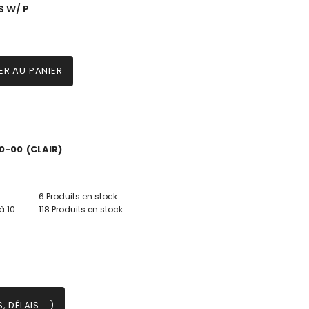
S W/ P
ER AU PANIER
0-00
(CLAIR)
6 Produits en stock
à 10
118 Produits en stock
 DÉLAIS ...)